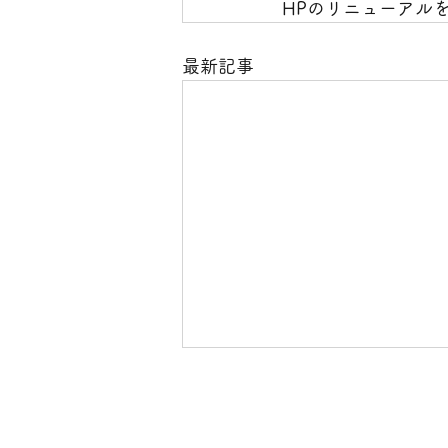
HPのリニューアル
最新記事
面会について
感染症対策の為、面会スペースで