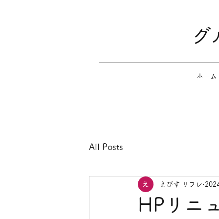
グ
ホーム
All Posts
えびす リフレ
20
HPリニ