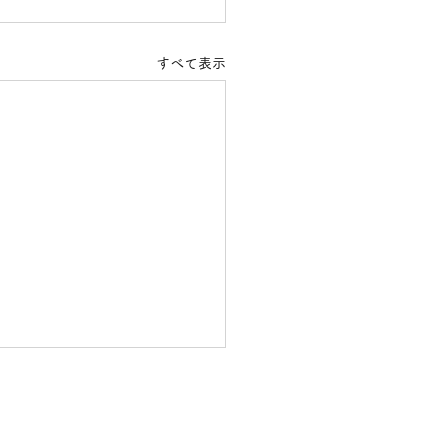
すべて表示
学希望受付に関して
２室ご見学頂ける状況です。